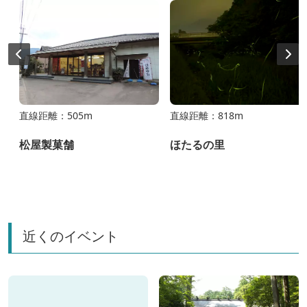
直線距離：505m
直線距離：818m
園
松屋製菓舗
ほたるの里
近くのイベント