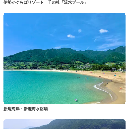
伊勢かぐらばリゾート 千の杜「流水プール」
新鹿海岸・新鹿海水浴場