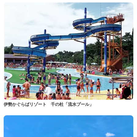
伊勢かぐらばリゾート 千の杜「流水プール」