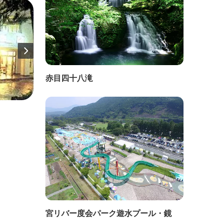
赤目四十八滝
直線距離：110m
直線距
二見浦
二見
宮リバー度会パーク遊水プール・鏡