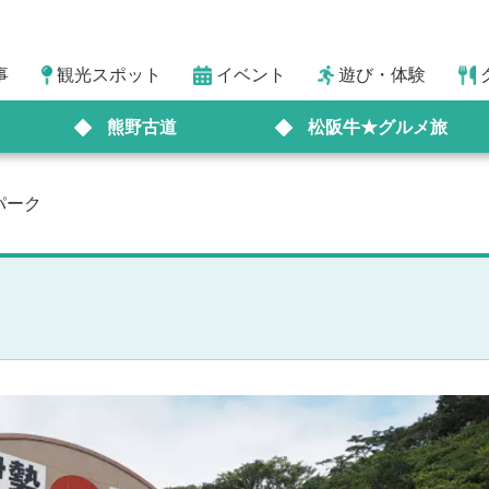
事
観光スポット
イベント
遊び・体験
熊野古道
松阪牛★グルメ旅
パーク