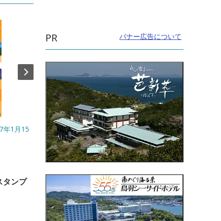
PR
バナー広告について
7年1月15
開催日：2026年８月８日（土）※雨天順延
開催日
８月9日（日）
直線距
直線距離：1.0km
大連
スタンプ
二見サマーフェスティバル2026