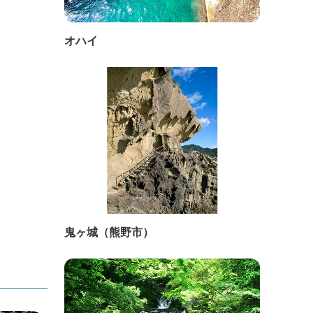
オハイ
鬼ヶ城（熊野市）