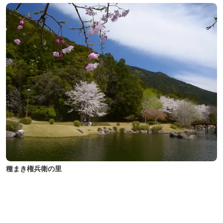
種まき権兵衛の里