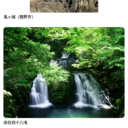
鬼ヶ城（熊野市）
赤目四十八滝