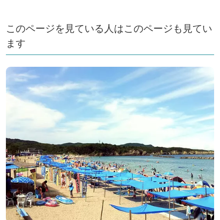
本一の伊勢型紙の産地・三重県鈴鹿市へ、伊勢型紙って
どんな紙？彫りから染めまで計算しつくされた世界を驚
このページを見ている人はこのページも見てい
かせる手彫りの神技と作品を拝見！
ます