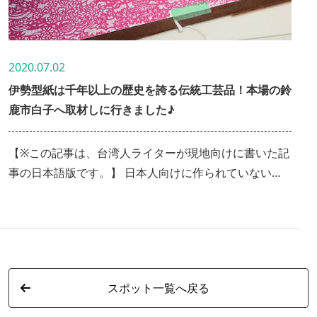
2020.07.02
伊勢型紙は千年以上の歴史を誇る伝統工芸品！本場の鈴
鹿市白子へ取材しに行きました♪
【※この記事は、台湾人ライターが現地向けに書いた記
事の日本語版です。】 日本人向けに作られていないの
で、少し目線が異なるかもしれませんが、そういった点
も含めてお楽しみください！ 世界を魅力する、繊細さ
を極めた着物を制作する影の功労者は「伊勢型紙」であ
る。 時代を超え、国を越え、伊勢型紙で染めた沢山の
着物作品は世界のコレクターが欲しがります。又、様々
スポット一覧へ戻る
なジャンルにも活用され、伊勢型紙は私たちの暮らしの
日常工芸品にもなりました。匠の精神に感動！今回は日