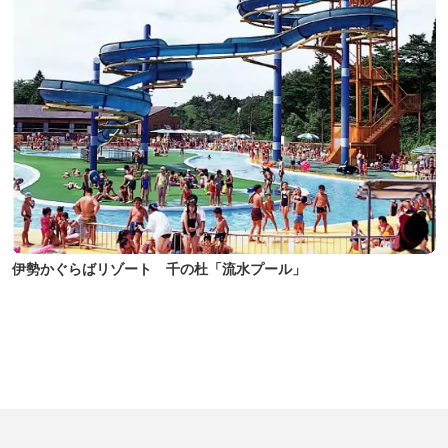
伊勢かぐらばリゾート 千の杜「流水プール」