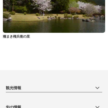
種まき権兵衛の里
観光情報
旬の情報