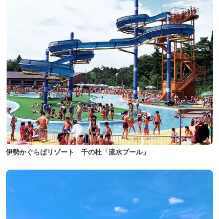
伊勢かぐらばリゾート 千の杜「流水プール」