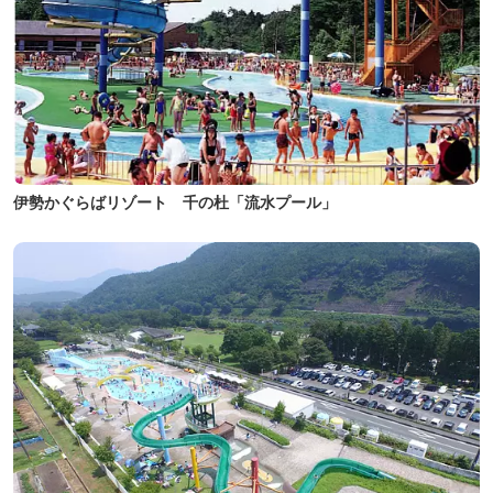
伊勢かぐらばリゾート 千の杜「流水プール」