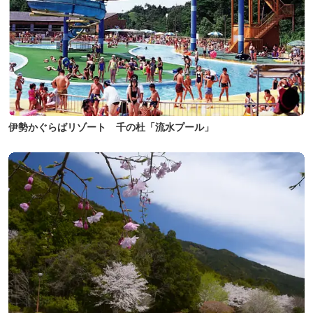
伊勢かぐらばリゾート 千の杜「流水プール」