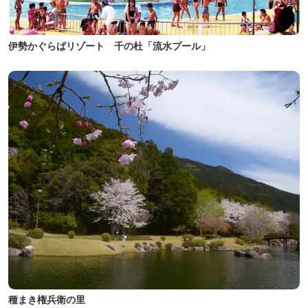
伊勢かぐらばリゾート 千の杜「流水プール」
種まき権兵衛の里