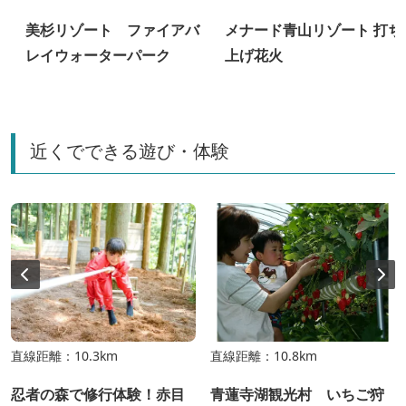
美杉リゾート ファイアバ
メナード青山リゾート 打ち
レイウォーターパーク
上げ花火
近くでできる遊び・体験
直線距離：10.3km
直線距離：10.8km
忍者の森で修行体験！赤目
青蓮寺湖観光村 いちご狩