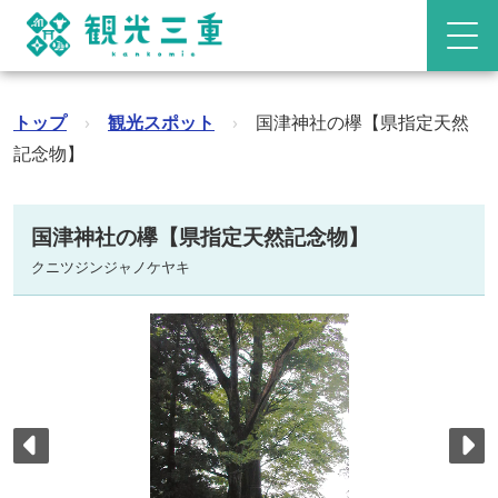
トップ
›
観光スポット
›
国津神社の欅【県指定天然
記念物】
国津神社の欅【県指定天然記念物】
クニツジンジャノケヤキ