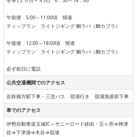
冬季 (１０月～４月) 6：30～14：00
午前便 5:00～11:00頃 帰港
ティップラン ライトジギング 鯛ラバ（鯛カブラ）
午後便 12:00～18:00頃 帰港
ティップラン ライトジギング 鯛ラバ（鯛カブラ）
必ず前日に電話
公共交通機関でのアクセス
近鉄鵜方駅下車・三交バス 宿浦行き 宿浦漁港前下車
車でのアクセス
伊勢自動車道玉城IC～サニーロード経由・五ヶ所⇒神津
佐⇒下津浦⇒木谷⇒宿浦