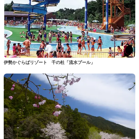
伊勢かぐらばリゾート 千の杜「流水プール」