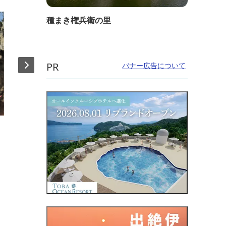
種まき権兵衛の里
PR
バナー広告について
直線距離：905m
直線距
長谷川養蜂
ネッ