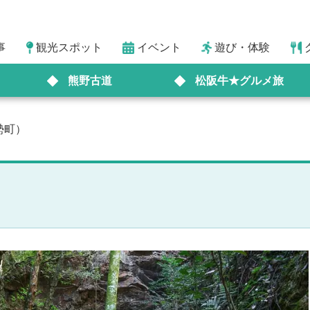
事
観光スポット
イベント
遊び・体験
熊野古道
松阪牛★グルメ旅
勢町）