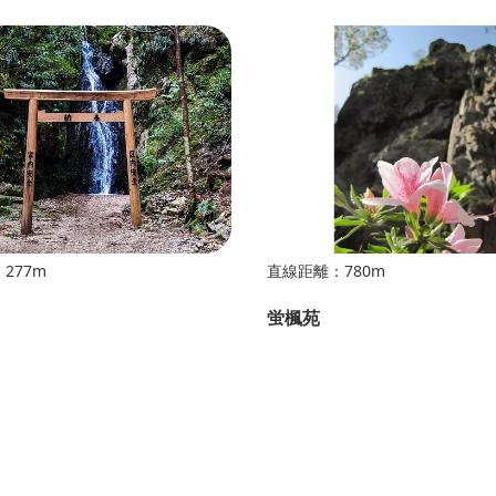
277m
直線距離：780m
蛍楓苑