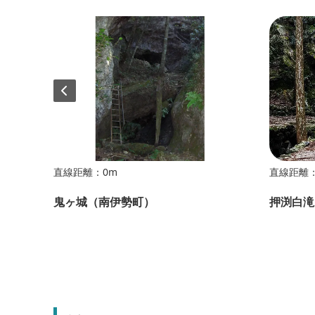
直線距離：0m
直線距離：
鬼ヶ城（南伊勢町）
押渕白滝