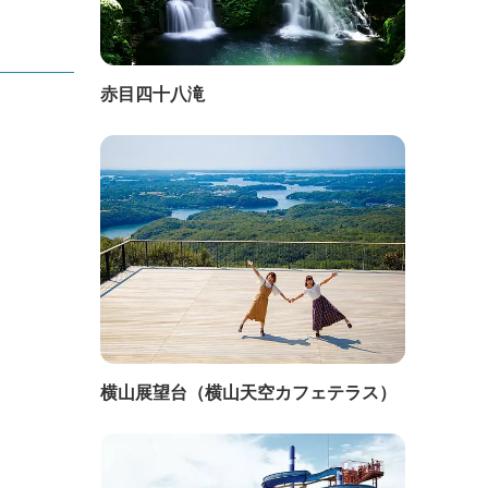
赤目四十八滝
横山展望台（横山天空カフェテラス）