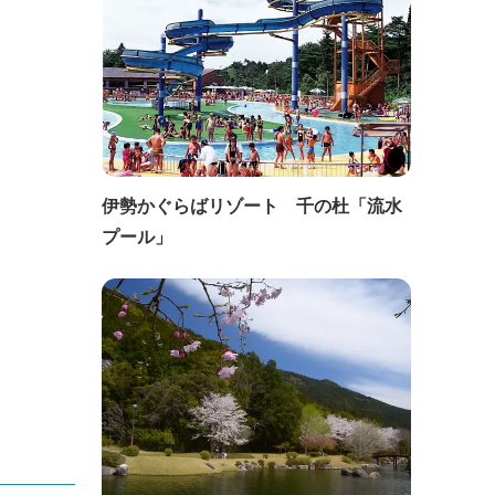
伊勢かぐらばリゾート 千の杜「流水
プール」