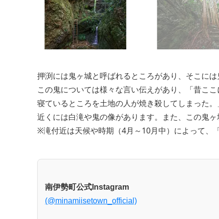
押渕には鬼ヶ城と呼ばれるところがあり、そこには
この鬼については様々な言い伝えがあり、「昔ここ
寝ているところを土地の人が焼き殺してしまった。
近くには白滝や鬼の像があります。また、この鬼ヶ
※滝付近は天候や時期（4月～10月中）によって、
南伊勢町公式Instagram
(@minamiisetown_official)