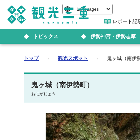
Languages
レポート記
トピックス
伊勢神宮・伊勢志摩
トップ
›
観光スポット
›
鬼ヶ城（南伊
鬼ヶ城（南伊勢町）
おにがじょう