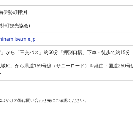
会郡南伊勢町押渕
(南伊勢町観光協会)
inamiise.mie.jp
」から「三交バス」約60分「押渕口橋」下車・徒歩で約15分
城IC」から県道169号線（サニーロード）を経由・国道260号
分
お出かけの際は問い合わせ先にご確認ください。