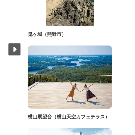
鬼ヶ城（熊野市）
横山展望台（横山天空カフェテラス）