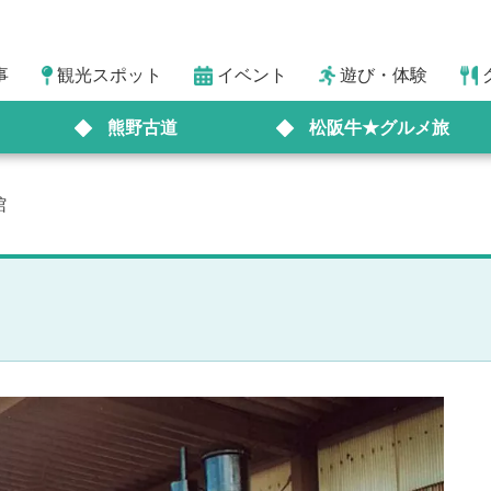
事
観光スポット
イベント
遊び・体験
熊野古道
松阪牛★グルメ旅
館