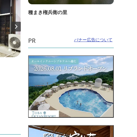
種まき権兵衛の里
PR
バナー広告について
直線距離：2.0km
直線距
賀毛神社
麻績