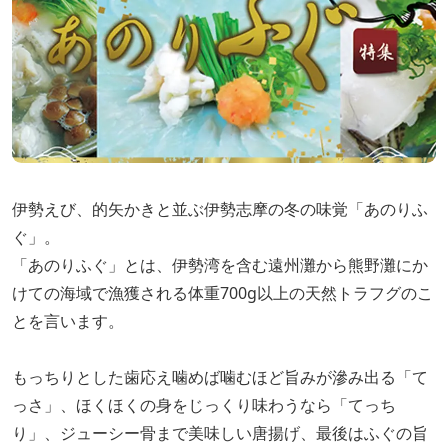
伊勢えび、的矢かきと並ぶ伊勢志摩の冬の味覚「あのりふ
ぐ」。
「あのりふぐ」とは、伊勢湾を含む遠州灘から熊野灘にか
けての海域で漁獲される体重700g以上の天然トラフグのこ
とを言います。
もっちりとした歯応え噛めば噛むほど旨みが滲み出る「て
っさ」、ほくほくの身をじっくり味わうなら「てっち
り」、ジューシー骨まで美味しい唐揚げ、最後はふぐの旨