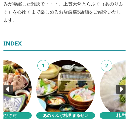
みが凝縮した雑炊で・・・。上質天然とらふぐ（あのりふ
ぐ）を心ゆくまで楽しめるお店厳選5店舗をご紹介いたし
ます。
INDEX
1
2
旅館ひさだ
あのりふぐ料理 まるせい
料理旅