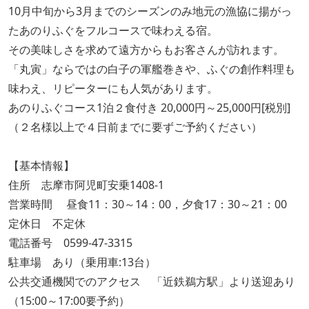
10月中旬から3月までのシーズンのみ地元の漁協に揚がっ
たあのりふぐをフルコースで味わえる宿。
その美味しさを求めて遠方からもお客さんが訪れます。
「丸寅」ならではの白子の軍艦巻きや、ふぐの創作料理も
味わえ、リピーターにも人気があります。
あのりふぐコース1泊２食付き 20,000円～25,000円[税別]
（２名様以上で４日前までに要ずご予約ください）
【基本情報】
住所 志摩市阿児町安乗1408-1
営業時間 昼食11：30～14：00，夕食17：30～21：00
定休日 不定休
電話番号 0599-47-3315
駐車場 あり（乗用車:13台）
公共交通機関でのアクセス 「近鉄鵜方駅」より送迎あり
（15:00～17:00要予約）