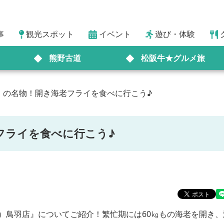
事
観光スポット
イベント
遊び・体験
熊野古道
松阪牛★グルメ旅
）の名物！開き海老フライを食べに行こう♪
フライを食べに行こう♪
）鳥羽店』についてご紹介！繁忙期には60㎏もの海老を開き、