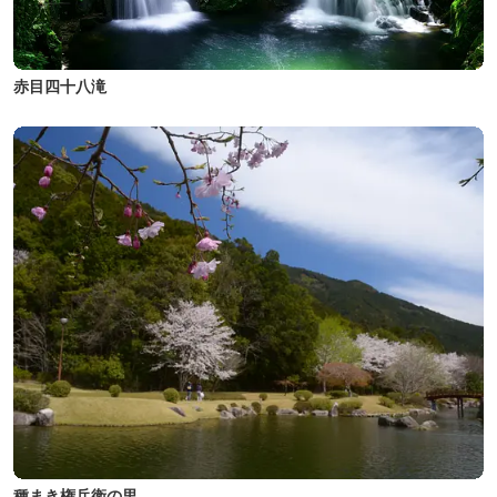
赤目四十八滝
種まき権兵衛の里