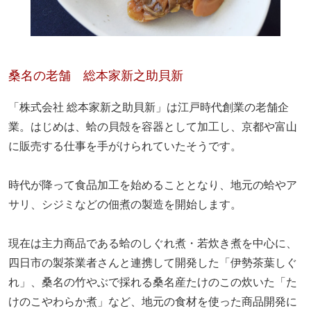
桑名の老舗 総本家新之助貝新
「株式会社 総本家新之助貝新」は江戸時代創業の老舗企
業。はじめは、蛤の貝殻を容器として加工し、京都や富山
に販売する仕事を手がけられていたそうです。
時代が降って食品加工を始めることとなり、地元の蛤やア
サリ、シジミなどの佃煮の製造を開始します。
現在は主力商品である蛤のしぐれ煮・若炊き煮を中心に、
四日市の製茶業者さんと連携して開発した「伊勢茶葉しぐ
れ」、桑名の竹やぶで採れる桑名産たけのこの炊いた「た
けのこやわらか煮」など、地元の食材を使った商品開発に