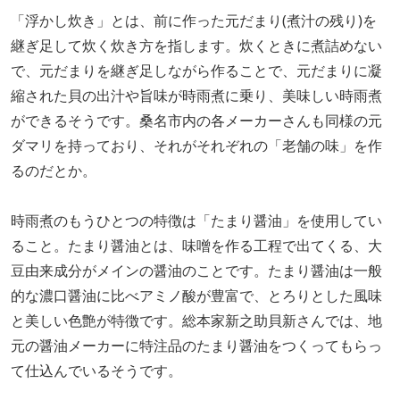
「浮かし炊き」とは、前に作った元だまり(煮汁の残り)を
継ぎ足して炊く炊き方を指します。炊くときに煮詰めない
で、元だまりを継ぎ足しながら作ることで、元だまりに凝
縮された貝の出汁や旨味が時雨煮に乗り、美味しい時雨煮
ができるそうです。桑名市内の各メーカーさんも同様の元
ダマリを持っており、それがそれぞれの「老舗の味」を作
るのだとか。
時雨煮のもうひとつの特徴は「たまり醤油」を使用してい
ること。たまり醤油とは、味噌を作る工程で出てくる、大
豆由来成分がメインの醤油のことです。たまり醤油は一般
的な濃口醤油に比べアミノ酸が豊富で、とろりとした風味
と美しい色艶が特徴です。総本家新之助貝新さんでは、地
元の醤油メーカーに特注品のたまり醤油をつくってもらっ
て仕込んでいるそうです。