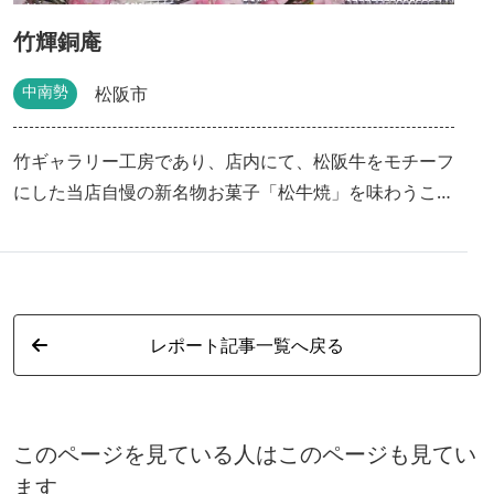
竹輝銅庵
中南勢
松阪市
竹ギャラリー工房であり、店内にて、松阪牛をモチーフ
にした当店自慢の新名物お菓子「松牛焼」を味わうこと
ができます。 店内は、床・テーブル・照明器具等が竹
林で作成されており、地域の皆さんの手作り品の展示や
交流の場も有る、とても落ち着ける癒しのお店となって
おりますので是非ともお立ち寄り下さい。 最後にもう
レポート記事一覧へ戻る
ひとつ、とても美味しい松牛入りクッキーも召し上がり
下さい。
このページを見ている人はこのページも見てい
ます