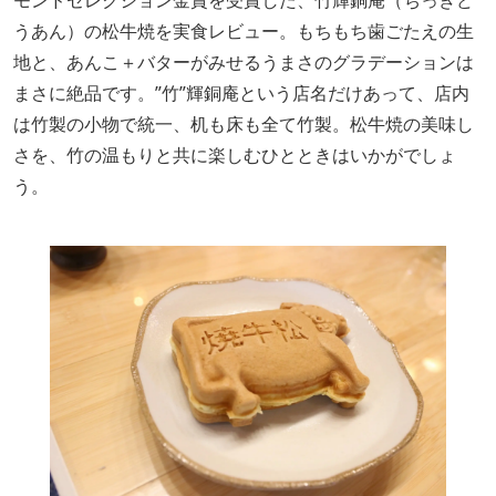
モンドセレクション金賞を受賞した、竹輝銅庵（ちっきど
うあん）の松牛焼を実食レビュー。もちもち歯ごたえの生
地と、あんこ＋バターがみせるうまさのグラデーションは
まさに絶品です。”竹”輝銅庵という店名だけあって、店内
は竹製の小物で統一、机も床も全て竹製。松牛焼の美味し
さを、竹の温もりと共に楽しむひとときはいかがでしょ
う。