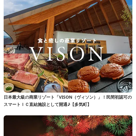
日本最大級の商業リゾート「VISON（ヴィソン）」！民間初認可の
スマートＩＣ直結施設として開通♪【多気町】