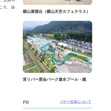
。おみや
ころ、辿
横山展望台（横山天空カフェテラス）
宮リバー度会パーク遊水プール・鏡
PR
バナー広告について