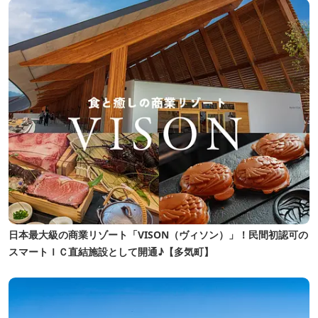
日本最大級の商業リゾート「VISON（ヴィソン）」！民間初認可の
スマートＩＣ直結施設として開通♪【多気町】