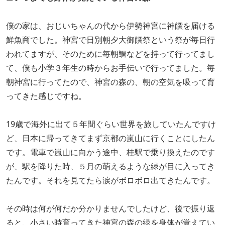
僕の家は、おじいちゃんの代から伊勢神宮に神饌を届ける
鮮魚商でした。神宮で日別朝夕大御饌祭という祭が毎日行
われてますが、そのために毎朝鯛などを持って行ってまし
て、僕も小学３年生の時からお手伝いで行ってました。毎
朝神宮に行ってたので、神宮の森の、朝の空気を吸って育
ってきた感じですね。
19歳で海外に出て５年間ぐらい世界を旅していたんですけ
ど、日本に帰ってきてまず京都の嵐山に行くことにしたん
です。電車で嵐山に向かう途中、桂駅で乗り換えたのです
が、駅を降りた時、５月の萌えるような緑が目に入ってき
たんです。それを見てたら涙がボロボロ出てきたんです。
その時は何が何だか分かりませんでしたけど、後で振り返
ると、小さい時育ってきた神宮の森の緑を身体が覚えてい