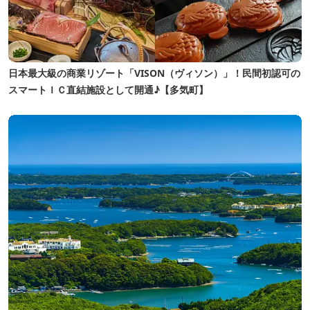
日本最大級の商業リゾート「VISON（ヴィソン）」！民間初認可の
スマートＩＣ直結施設として開通♪【多気町】