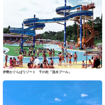
伊勢かぐらばリゾート 千の杜「流水プール」