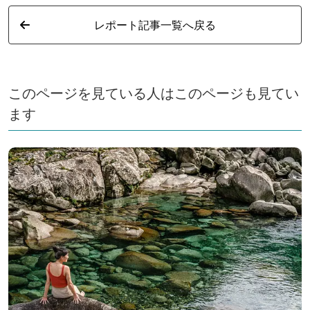
の特産品やお土産などが売場に並ぶほか、地域食材を使
レポート記事一覧へ戻る
った店内自家製の和菓子やとうふ、惣菜も人気。 あさ
つみ食堂では、定食やうどん、丼もののメニューをご用
意しています。 各メニューに直売所の旬の野菜を使用
した、小皿料理&みそ汁がついてくるので、四季折々の
このページを見ている人はこのページも見てい
味わいをお楽みいただけます。 食後のデザートには、
ます
当店自家製のジェラートも人気です。 イベント情報 随
時更新中！ 公式HPをご覧ください！ ＊毎日更新！＊朝
津味の日々の入荷情報など配信中！ ★インスタグラ
ム ★フェイスブック