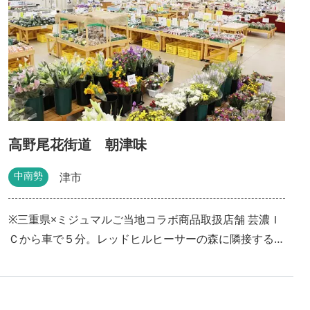
高野尾花街道 朝津味
中南勢
津市
※三重県×ミジュマルご当地コラボ商品取扱店舗 芸濃Ｉ
Ｃから車で５分。レッドヒルヒーサーの森に隣接する三
重県最大級のファーマーズマーケット。 広いスペース
でゆったりとお買物をお楽しみいただけます。 400軒以
上の地元農家さんたちから届く新鮮な野菜や果物、地元