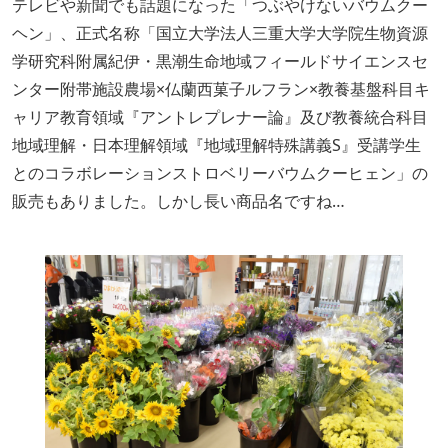
テレビや新聞でも話題になった「つぶやけないバウムクー
ヘン」、正式名称「国立大学法人三重大学大学院生物資源
学研究科附属紀伊・黒潮生命地域フィールドサイエンスセ
ンター附帯施設農場×仏蘭西菓子ルフラン×教養基盤科目キ
ャリア教育領域『アントレプレナー論』及び教養統合科目
地域理解・日本理解領域『地域理解特殊講義S』受講学生
とのコラボレーションストロベリーバウムクーヒェン」の
販売もありました。しかし長い商品名ですね…