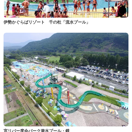
伊勢かぐらばリゾート 千の杜「流水プール」
宮リバー度会パーク遊水プール・鏡