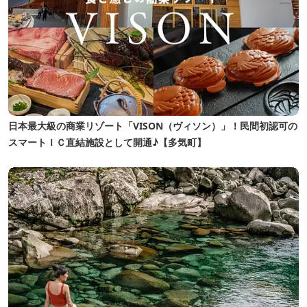
日本最大級の商業リゾート「VISON（ヴィソン）」！民間初認可の
スマートＩＣ直結施設として開通♪【多気町】