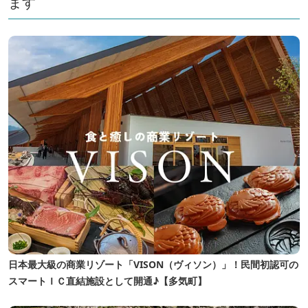
ます
日本最大級の商業リゾート「VISON（ヴィソン）」！民間初認可の
スマートＩＣ直結施設として開通♪【多気町】