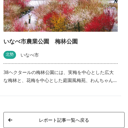
いなべ市農業公園 梅林公園
北勢
いなべ市
38ヘクタールの梅林公園には、実梅を中心とした広大
な梅林と、花梅を中心とした庭園風梅苑、わんちゃんと
一緒に楽しめるキャンプ場「やまてらす」があります。
毎年２月下旬から３月中旬にかけて開催される「梅まつ
り」には多くの観光客が訪れます。 見晴台から見下ろ
す濃淡様々なピンク色の梅の花はまさに絶景です。
レポート記事一覧へ戻る
【詳しい取材レポートはこちら】 👉いなべ農業公園の