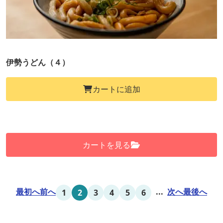
伊勢うどん（４）
カートに追加
カートを見る
最初へ
前へ
...
次へ
最後へ
1
2
3
4
5
6