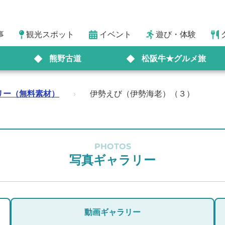
事
観光スポット
イベント
遊び・体験
熊野古道
松阪牛★グルメ旅
リー（無料素材）
›
伊勢えび（伊勢海老）（３）
PHOTOS
写真ギャラリー
動画ギャラリー