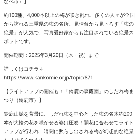
なべ市）】
約100種、4,000本以上の梅が咲き乱れ、多くの人々が全国
から訪れる三重県の梅の名所。見晴台から見下ろす「梅の
絶景」が人気で、写真愛好家からも注目されている絶景ス
ポットです。
開催期間：2025年3月20日（木・祝）まで
詳しくはコチラ↓
https://www.kankomie.or.jp/topic/871
【ライトアップの開催も！「鈴鹿の森庭園」のしだれ梅ま
つり（鈴鹿市）】
鈴鹿山脈を背景に、しだれ梅を中心とした梅の名木約200
本が大輪の花を咲かせる姿は圧巻！開花に合わせてライト
アップが行われ、暗闇に照らし出される梅が幻想的な絶景