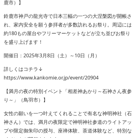
鹿市）】
鈴鹿市神戸の龍光寺で日本三幅の一つの大涅槃図が開帳さ
れ、家内安全を願う参拝者が多数訪れるお祭り。周辺には
約180もの屋台やフリーマーケットなどが立ち並びお祭り
を盛り上げます！
開催日：2025年3月8日（土）～10日（月）
詳しくはコチラ↓
https://www.kankomie.or.jp/event/20904
【満月の夜の特別イベント「相差神あかり～石神さん夜参
り～」（鳥羽市）】
女性の願いを一つ叶えてくれることで有名な神明神社（石
神さん）では、満月の夜限定で神明神社参道のライトアッ
プや限定御朱印の授与、座禅体験、茶道体験など、特別な