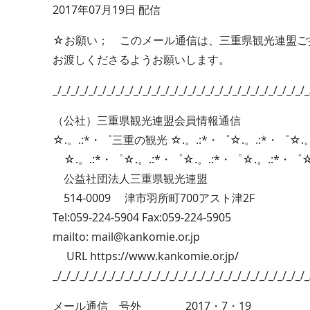
2017年07月19日 配信
☆お願い； このメール通信は、三重県観光連盟ご
お渡しくださるようお願いします。
_/_/_/_/_/_/_/_/_/_/_/_/_/_/_/_/_/_/_/_/_/_/_/_/_/_/_/_/_
（公社）三重県観光連盟会員情報通信
☆.。.:*・゜三重の観光 ☆.。.:*・゜☆.。.:*・゜☆.
☆.。.:*・゜☆.。.:*・゜☆.。.:*・゜☆.。.:*・゜
公益社団法人三重県観光連盟
514-0009 津市羽所町700アスト津2F
Tel:059-224-5904 Fax:059-224-5905
mailto: mail@kankomie.or.jp
URL https://www.kankomie.or.jp/
_/_/_/_/_/_/_/_/_/_/_/_/_/_/_/_/_/_/_/_/_/_/_/_/_/_/_/_/_
メール通信 号外 2017・7・19