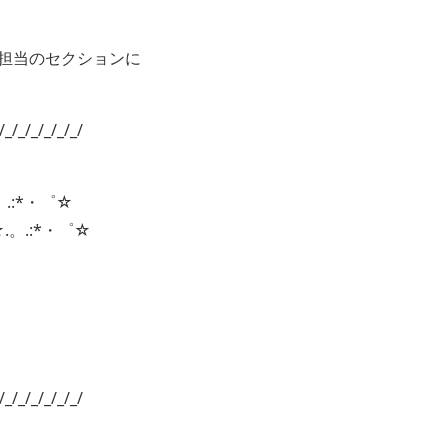
担当のセクションに
/_/_/_/_/_/_/
。.:*・゜☆
☆.。.:*・゜☆
/_/_/_/_/_/_/