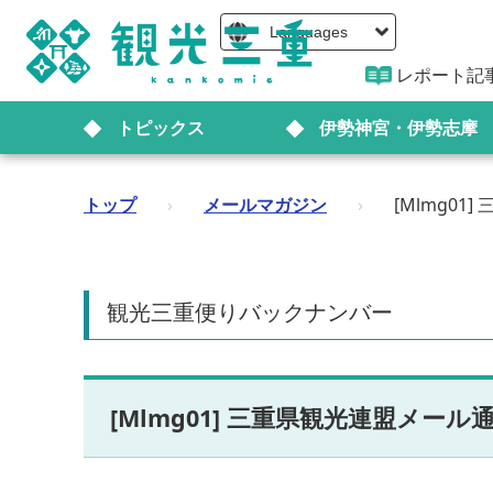
Languages
レポート記
トピックス
伊勢神宮・伊勢志摩
トップ
›
メールマガジン
›
[Mlmg0
観光三重便りバックナンバー
[Mlmg01] 三重県観光連盟メール