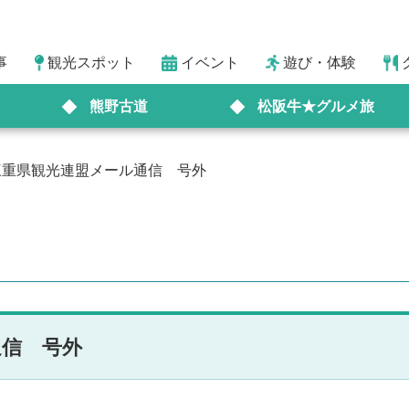
事
観光スポット
イベント
遊び・体験
熊野古道
松阪牛★グルメ旅
1] 三重県観光連盟メール通信 号外
通信 号外