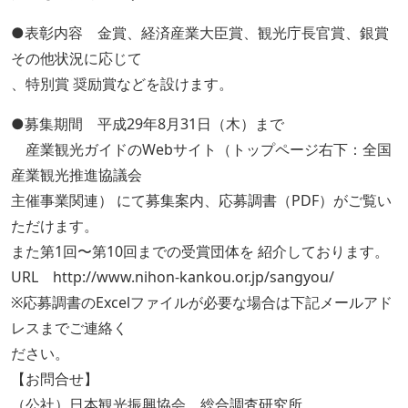
●表彰内容 金賞、経済産業大臣賞、観光庁長官賞、銀賞
その他状況に応じて
、特別賞 奨励賞などを設けます。
●募集期間 平成29年8月31日（木）まで
産業観光ガイドのWebサイト（トップページ右下：全国
産業観光推進協議会
主催事業関連） にて募集案内、応募調書（PDF）がご覧い
ただけます。
また第1回〜第10回までの受賞団体を 紹介しております。
URL http://www.nihon-kankou.or.jp/sangyou/
※応募調書のExcelファイルが必要な場合は下記メールアド
レスまでご連絡く
ださい。
【お問合せ】
（公社）日本観光振興協会 総合調査研究所