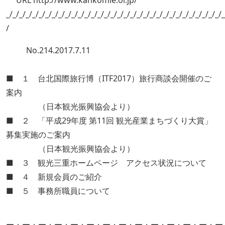
URL http://www.kankomie.or.jp/
_/_/_/_/_/_/_/_/_/_/_/_/_/_/_/_/_/_/_/_/_/_/_/_/_/_/_/_/_/_/_/_/_/_
/
No.214.2017.7.11
■ １ 台北国際旅行博（ITF2017）旅行商談会開催のご
案内
（日本観光振興協会より）
■ ２ 「平成29年度 第11回 観光産業まちづくり大賞」
募集実施のご案内
（日本観光振興協会より）
■ ３ 観光三重ホームページ アクセス状況について
■ ４ 新規会員のご紹介
■ ５ 事務所職員について