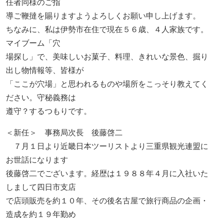
任者同様のご指
導ご鞭撻を賜りますようよろしくお願い申し上げます。
ちなみに、私は伊勢市在住で現在５６歳、４人家族です。
マイブーム「穴
場探し」で、美味しいお菓子、料理、きれいな景色、掘り
出し物情報等、皆様が
「ここが穴場」と思われるものや場所をこっそり教えてく
ださい。守秘義務は
遵守？するつもりです。
＜新任＞ 事務局次長 後藤啓二
７月１日より近畿日本ツーリストより三重県観光連盟に
お世話になります
後藤啓二でございます。経歴は１９８８年４月に入社いた
しまして四日市支店
で店頭販売を約１０年、その後名古屋で旅行商品の企画・
造成を約１９年勤め