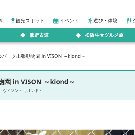
事
観光スポット
イベント
遊び・体験
熊野古道
松阪牛★グルメ旅
ク出張動物園 in VISON ～kiond～
n VISON ～kiond～
 ヴィソン ～キオンド～