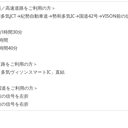
面／高速道路をご利用の方＞
気JCT→紀勢自動車道→勢和多気IC→国道42号→VISON前の
1時間30分
時間
時間40分
道路をご利用の方＞
多気ヴィソンスマートIC」直結
国道をご利用の方＞
N前の信号を左折
N前の信号を右折