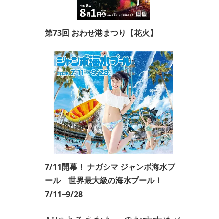
第73回 おわせ港まつり【花火】
7/11開幕！ ナガシマ ジャンボ海水プ
ール 世界最大級の海水プール！
7/11~9/28