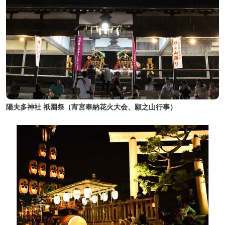
陽夫多神社 祇園祭（宵宮奉納花火大会、願之山行事）