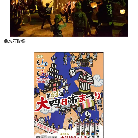
桑名石取祭