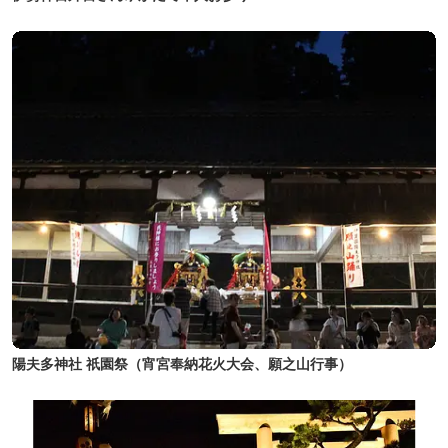
陽夫多神社 祇園祭（宵宮奉納花火大会、願之山行事）