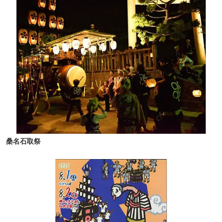
桑名石取祭