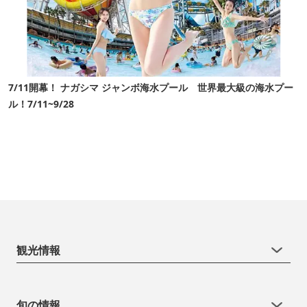
7/11開幕！ ナガシマ ジャンボ海水プール 世界最大級の海水プー
ル！7/11~9/28
観光情報
旬の情報