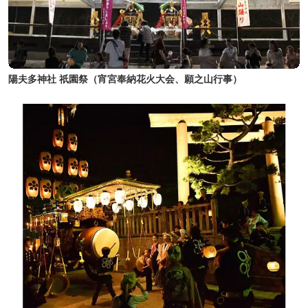
陽夫多神社 祇園祭（宵宮奉納花火大会、願之山行事）