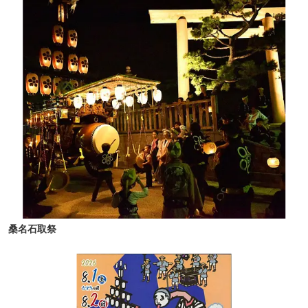
桑名石取祭