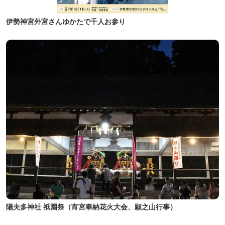
伊勢神宮外宮さんゆかたで千人お参り
陽夫多神社 祇園祭（宵宮奉納花火大会、願之山行事）