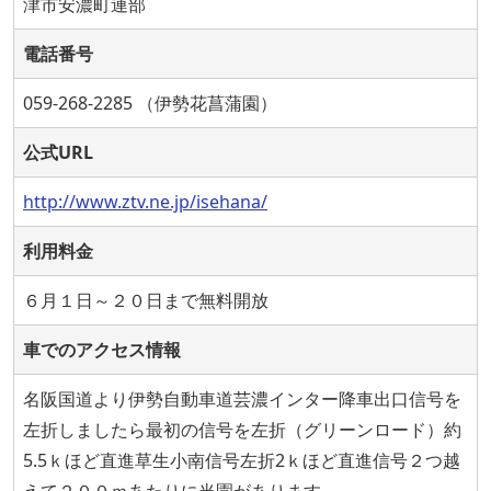
津市安濃町連部
電話番号
059-268-2285 （伊勢花菖蒲園）
公式URL
http://www.ztv.ne.jp/isehana/
利用料金
６月１日～２０日まで無料開放
車でのアクセス情報
名阪国道より伊勢自動車道芸濃インター降車出口信号を
左折しましたら最初の信号を左折（グリーンロード）約
5.5ｋほど直進草生小南信号左折2ｋほど直進信号２つ越