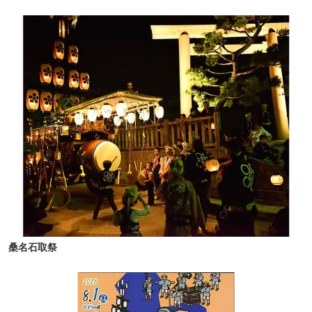
桑名石取祭