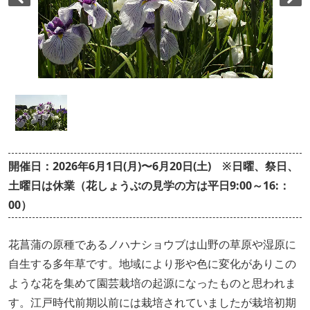
開催日：2026年6月1日(月)〜6月20日(土) ※日曜、祭日、
土曜日は休業（花しょうぶの見学の方は平日9:00～16:：
00）
花菖蒲の原種であるノハナショウブは山野の草原や湿原に
自生する多年草です。地域により形や色に変化がありこの
ような花を集めて園芸栽培の起源になったものと思われま
す。江戸時代前期以前には栽培されていましたが栽培初期