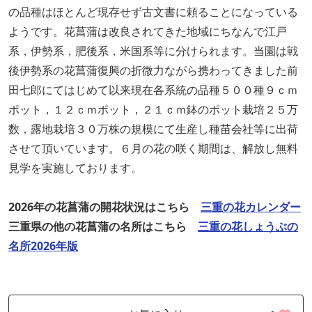
の品種はほとんど現存せず古文書に頼ることになっている
ようです。花菖蒲は改良されてきた地域にちなんで江戸
系，伊勢系，肥後系，米国系等に分けられます。当園は戦
後伊勢系の花菖蒲復興の折微力ながら携わってきました前
田七郎にてはじめて以来現在各系統の品種５００種９ｃｍ
ポット，１２ｃｍポット，２１ｃｍ鉢のポット栽培２５万
数，露地栽培３０万株の規模にて生産し種苗会社等に出荷
させて頂いています。６月の花の咲く期間は、解放し無料
見学を実施しております。
2026年の花菖蒲の開花状況はこちら
三重の花カレンダー
三重県の他の花菖蒲の名所はこちら
三重の花しょうぶの
名所2026年版