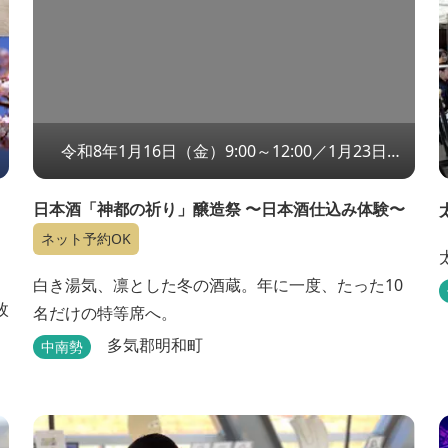
令和8年1月16日（金）9:00～12:00／1月23日
（金）9:00～12:00 ※どちらかの日程にお申し込み
ください
日本酒「神都の祈り」醸造祭 〜日本酒仕込み体験〜
ネット予約OK
白き湯気、凛とした冬の酒蔵。年に一度、たった10
枚
名だけの特等席へ。
多気郡明和町
中南勢