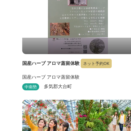
国産ハーブ アロマ蒸留体験
ネット予約OK
国産ハーブ アロマ蒸留体験
多気郡大台町
中南勢