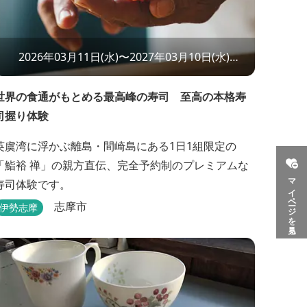
2026年03月11日(水)〜2027年03月10日(水)
12:00〜13:30
世界の食通がもとめる最高峰の寿司 至高の本格寿
司握り体験
英虞湾に浮かぶ離島・間崎島にある1日1組限定の
「鮨裕 禅」の親方直伝、完全予約制のプレミアムな
マイページを見る
寿司体験です。
志摩市
伊勢志摩