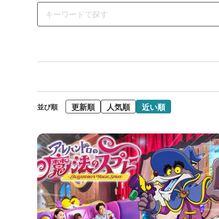
更新順
人気順
近い順
並び順