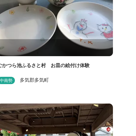
ごかつら池ふるさと村 お皿の絵付け体験
多気郡多気町
中南勢