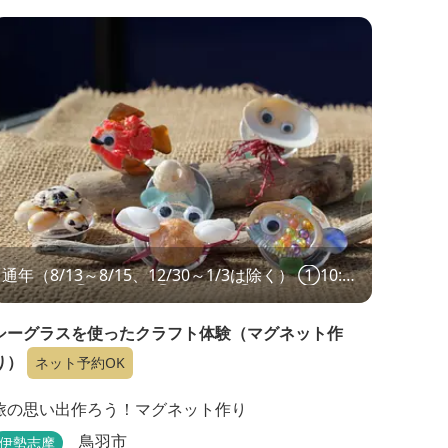
通年（8/13～8/15、12/30～1/3は除く） ①10:00
～ ②12:00～ ③14:00～ ④16:00～
シーグラスを使ったクラフト体験（マグネット作
り）
ネット予約OK
旅の思い出作ろう！マグネット作り
鳥羽市
伊勢志摩