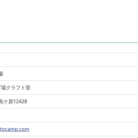
場
プ場クラフト室
市島ケ原12428
utocamp.com