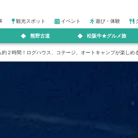
事
観光スポット
イベント
遊び・体験
熊野古道
松阪牛★グルメ旅
ら約２時間！ログハウス、コテージ、オートキャンプが楽しめ