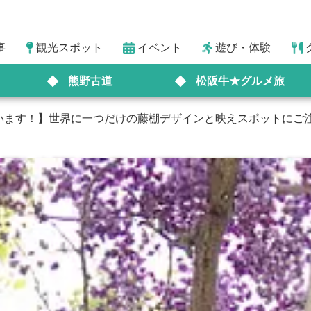
事
観光スポット
イベント
遊び・体験
熊野古道
松阪牛★グルメ旅
います！】世界に一つだけの藤棚デザインと映えスポットにご注目