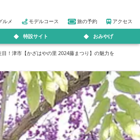
グルメ
モデルコース
旅の予約
アクセス
特設サイト
おみやげ
！津市【かざはやの里 2024藤まつり】の魅力を