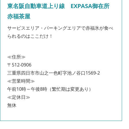
東名阪自動車道上り線 EXPASA御在所
赤福茶屋
サービスエリア・パーキングエリアで赤福氷が食べ
られるのはここだけ！
≪住所≫
〒512-0906
三重県四日市市山之一色町字池ノ谷口1569-2
≪営業時間≫
午前10時～午後8時（繁忙期は変更あり）
≪定休日≫
無休