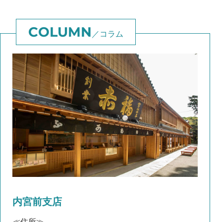
コラム
内宮前支店
≪住所≫