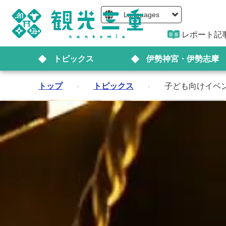
Languages
レポート記
トピックス
伊勢神宮・伊勢志摩
トップ
›
トピックス
›
子ども向けイベン