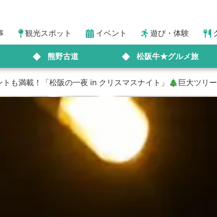
事
観光スポット
イベント
遊び・体験
熊野古道
松阪牛★グルメ旅
トも満載！「松阪の一夜 in クリスマスナイト」🎄巨大ツリ