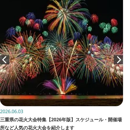
2026.06.03
202
三重県の花火大会特集【2026年版】スケジュール・開催場
お
所など人気の花火大会を紹介します
詳