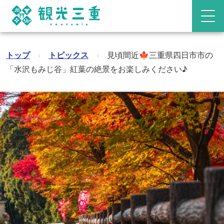
トップ
›
トピックス
›
見頃間近🍁三重県四日市市の
「水沢もみじ谷」紅葉の絶景をお楽しみください♪