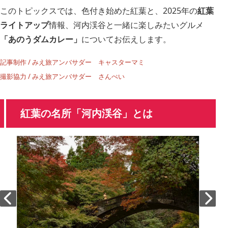
このトピックスでは、色付き始めた紅葉と、2025年の
紅葉
ライトアップ
情報、河内渓谷と一緒に楽しみたいグルメ
「あのうダムカレー」
についてお伝えします。
記事制作 / みえ旅アンバサダー
キャスターマミ
撮影協力 / みえ旅アンバサダー
さんぺい
紅葉の名所「河内渓谷」とは