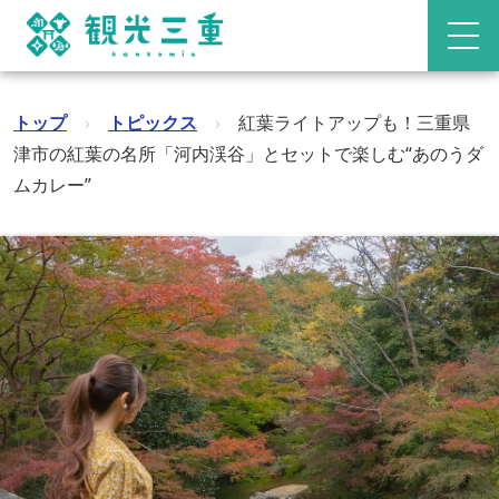
トップ
›
トピックス
›
紅葉ライトアップも！三重県
津市の紅葉の名所「河内渓谷」とセットで楽しむ“あのうダ
ムカレー”