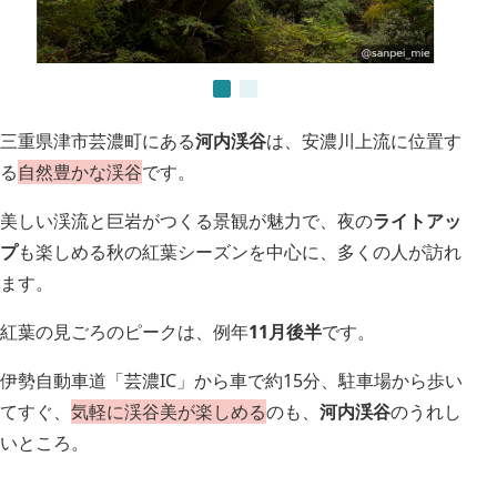
三重県津市芸濃町にある
河内渓谷
は、安濃川上流に位置す
る
自然豊かな渓谷
です。
美しい渓流と巨岩がつくる景観が魅力で、夜の
ライトアッ
プ
も楽しめる秋の紅葉シーズンを中心に、多くの人が訪れ
ます。
紅葉の見ごろのピークは、例年
11月後半
です。
伊勢自動車道「芸濃IC」から車で約15分、駐車場から歩い
てすぐ、
気軽に渓谷美が楽しめる
のも、
河内渓谷
のうれし
いところ。