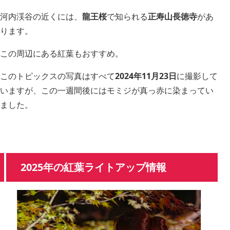
河内渓谷の近くには、
龍王桜
で知られる
正寿山長徳寺
があ
ります。
この周辺にある紅葉もおすすめ。
このトピックスの写真はすべて
2024年11月23日
に撮影して
いますが、この一週間後にはモミジが真っ赤に染まってい
ました。
2025年の紅葉ライトアップ情報