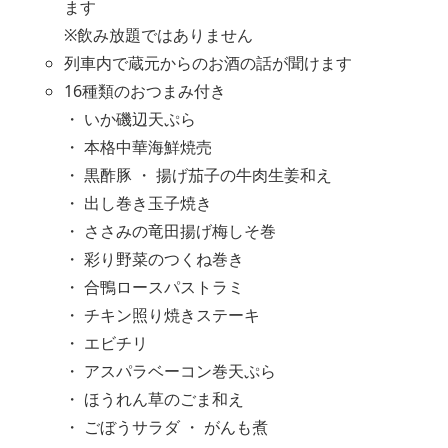
ます
※飲み放題ではありません
列車内で蔵元からのお酒の話が聞けます
16種類のおつまみ付き
・ いか磯辺天ぷら
・ 本格中華海鮮焼売
・ 黒酢豚 ・ 揚げ茄子の牛肉生姜和え
・ 出し巻き玉子焼き
・ ささみの竜田揚げ梅しそ巻
・ 彩り野菜のつくね巻き
・ 合鴨ロースパストラミ
・ チキン照り焼きステーキ
・ エビチリ
・ アスパラベーコン巻天ぷら
・ ほうれん草のごま和え
・ ごぼうサラダ ・ がんも煮