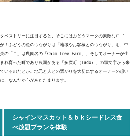
タペストリーに注目すると、そこにはぶどうマークの素敵なロゴ
が！
ぶどうの粒のつながりは「地域やお客様とのつながり」を、中
央の「
Ｔ
」は農園名の「Calm Tree Farm」、そして
オーナーが生
まれ育った町であり
農園がある
「
多度町（Tado）
」
の頭文字から来
ているのだとか。地元と人
との繋がり
を大切にするオーナーの想い
に、なんだか心があたたまります。
シャインマスカット＆ｂｋシードレス食
べ放題プランを体験