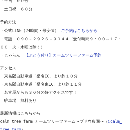
・平日 ９０分
・土日祝 ６０分
予約
方法
・公式LINE（24時間・最安値）
ご予約はこちらから
・電話 ０９０－２９２６－９０４４（受付時間９：００～１７：
００ 火・水曜は除く）
・じゃらん
【ぶどう狩り】カームツリーファーム予約
アクセス
・東名阪自動車道「桑名IC」より約１０分
・東名阪自動車道「桑名東IC」より約１１分
名古屋からも３０分の好アクセスです！
駐車場 無料あり
最新情報はこちらから
calm tree farm カームツリーファーム〜ブドウ農園〜（
@calm_
tree_farm
)