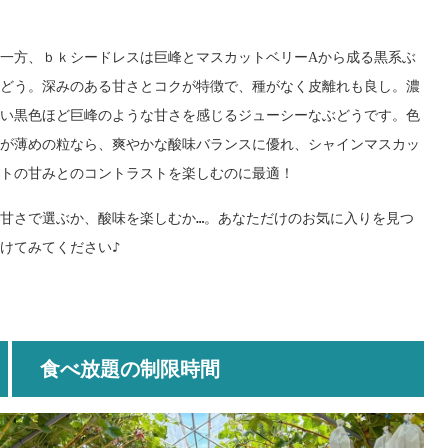
一方、ｂｋシードレス
は巨峰
とマスカットベリー
から成る黒系ぶ
A
どう。深みのある甘さとコクが特徴で、種がなく皮離れも良し。濃
い黒色ほど巨峰のような甘さを感じるジューシーなぶどうです。色
が薄めの粒
なら、爽やかな酸味バランス
に優れ、シャインマスカッ
トの甘みとのコントラスト
を楽しむのに最適！
甘さで選ぶか、酸味を楽しむか…。あなただけのお気に入りを見つ
けてみてください♪
食べ放題の制限時間