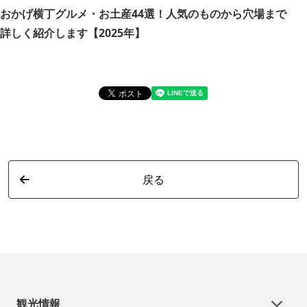
おかげ横丁グルメ・お土産44選！人気のものから穴場まで
三
詳しく紹介します【2025年】
所
戻る
観光情報