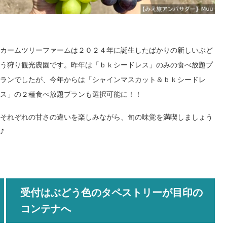
カームツリーファーム
は２０２４
年
に誕生したばかりの新しいぶど
う狩り観光農園です。昨年
は「
ｂｋ
シードレス」のみの
食べ放題プ
ラン
でしたが、今年からは
「
シャインマスカット＆
ｂｋ
シードレ
ス
」
の
２
種食べ放題プランも
選択可能に！！
それぞれの甘さの違いを楽しみながら、旬の味覚を満喫しましょう
♪
受付はぶどう色のタペストリーが目印の
コンテナへ