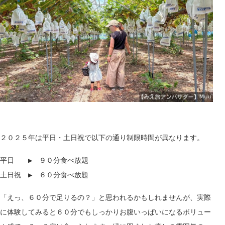
２０２５年は平日・土日祝で
以下の通り制限時間が異なります。
平日
▶
９０分食べ放題
土日祝
▶
６０
分食べ放題
「えっ、
６０分で足りるの？」と思われるかもしれませんが、実際
に体験してみると
６０分で
もしっかりお腹いっぱいになるボリュー