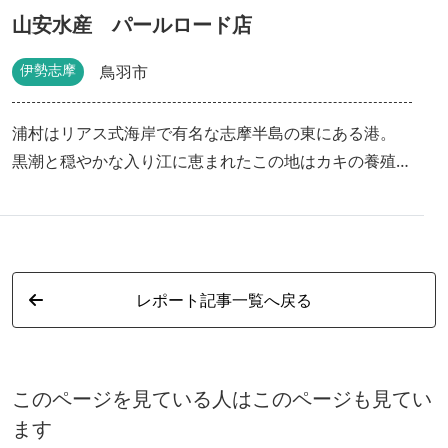
山安水産 パールロード店
伊勢志摩
鳥羽市
浦村はリアス式海岸で有名な志摩半島の東にある港。
黒潮と穏やかな入り江に恵まれたこの地はカキの養殖に
最適な所です。 そんな丹精をこめて育てた浦村かきを
是非お楽しみください。
レポート記事一覧へ戻る
このページを見ている人はこのページも見てい
ます