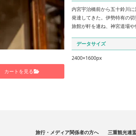
内宮宇治橋前から五十鈴川に
発達してきた。伊勢特有の切
旅館が軒を連ね、神宮道場や
データサイズ
2400×1600px
カートを見る
旅行・メディア関係者の方へ
三重観光連