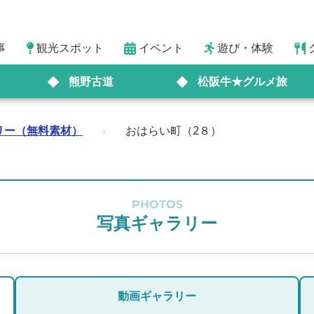
事
観光スポット
イベント
遊び・体験
熊野古道
松阪牛★グルメ旅
リー（無料素材）
›
おはらい町（2８）
PHOTOS
写真ギャラリー
動画ギャラリー