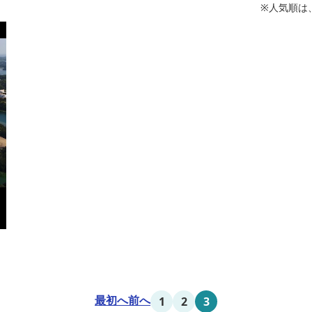
※人気順は
最初へ
前へ
1
2
3