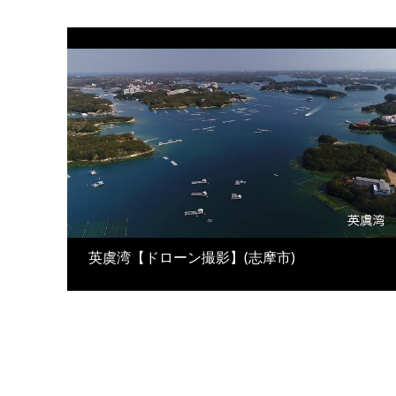
英虞湾【ドローン撮影】(志摩市)