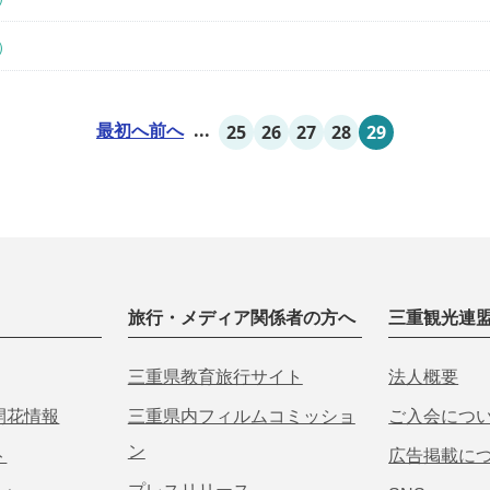
）
最初へ
前へ
...
25
26
27
28
29
旅行・メディア関係者の方へ
三重観光連
三重県教育旅行サイト
法人概要
開花情報
三重県内フィルムコミッショ
ご入会につ
ン
ト
広告掲載に