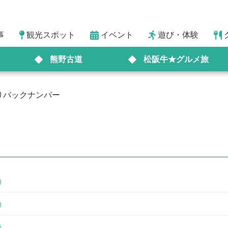
事
観光スポット
イベント
遊び・体験
熊野古道
松阪牛★グルメ旅
りバックナンバー
）
）
）