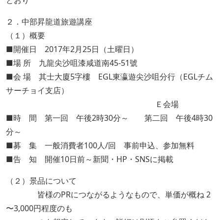
とおり
２．中部昇龍道旅遊講座
（１）概要
■開催日 2017年2月25日（土曜日）
■場 所 九龍尖沙咀漆咸道南45-51號
■会 場 其士大廈5字樓 EGL東瀛遊尖沙咀分行（EGLチム
サーチョイ支店）
Ｅ会場
■時 間 第一回 午後2時30分～ 第二回 午後4時30
分～
■募 集 一般消費者100人/回 事前申込、参加無料
■告 知 開催10日前～新聞・HP・SNSに掲載
（２）景品について
皆様のPRにつながるようなもので、単価が概ね 2
〜3,000円程度のも