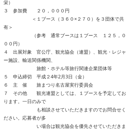
栄）
３ 参加費 ２０，０００円
＜１ブース（３６０×２７０）を３団体で共
有＞
（参考 通常ブースは１ブース １２５，０
００円）
４ 出展対象 官公庁、観光協会（連盟）、観光・レジャ
ー施設、輸送関係機関、
旅館・ホテル等旅行関連企業団体等
５ 申込締切 平成２4年2月3日（金）
６ 主 催 旅まつり名古屋実行委員会
７ その他 観光連盟としては、１ブースを予定してお
ります。一日のみで
も相談させていただきますのでお問合せく
ださい。応募者が多
い場合は観光協会を優先させていただきま