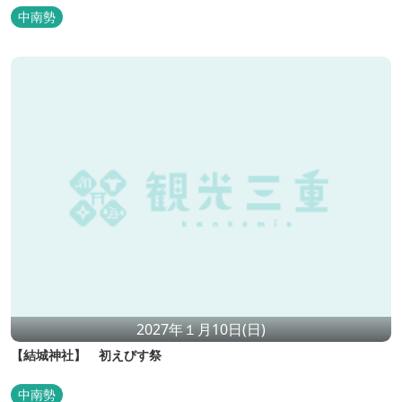
中南勢
2027年１月10日(日)
【結城神社】 初えびす祭
中南勢