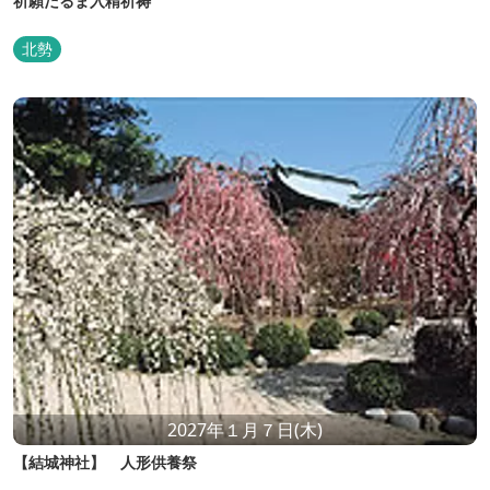
祈願だるま入精祈祷
北勢
2027年１月７日(木)
【結城神社】 人形供養祭