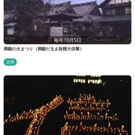
毎年10月5日
満願の火まつり（満願だるま抜精大供養）
北勢