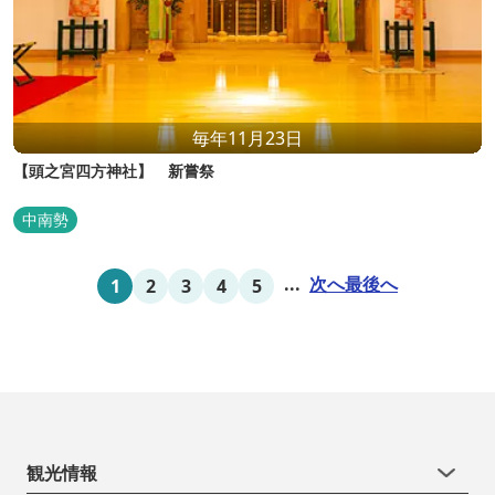
毎年11月23日
【頭之宮四方神社】 新嘗祭
中南勢
...
次へ
最後へ
1
2
3
4
5
観光情報