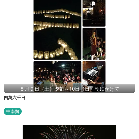
８月９日（土）夕刻～10日（日）朝にかけて
四萬六千日
中南勢