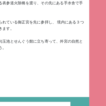
る表参道火除橋を渡り、その先にある手水舎で手
られている御正宮を先に参拝し、 境内にある３つ
きます。
勾玉池とせんぐう館に立ち寄って、外宮の自然と
う。