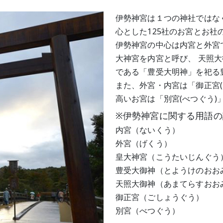
伊勢神宮は１つの神社ではな
心とした125社のお宮とお
伊勢神宮の中心は内宮と外宮
大神宮を内宮と呼び、 天照
である「豊受大明神」を祀る
また、外宮・内宮は「御正宮
高いお宮は「別宮(べつぐう)
※伊勢神宮に関する用語の
内宮（ないくう）
外宮（げくう）
皇大神宮（こうたいじんぐう
豊受大御神（とようけのおお
天照大御神（あまてらすおお
御正宮（ごしょうぐう）
別宮（べつぐう）