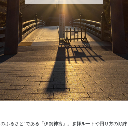
心のふるさと”である「伊勢神宮」。参拝ルートや回り方の順