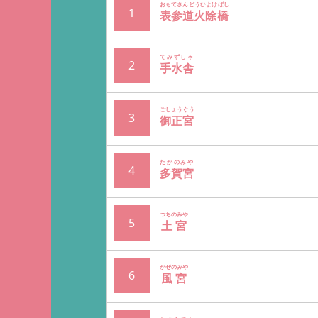
おもてさんどうひよけばし
表参道火除橋
てみずしゃ
手水舎
ごしょうぐう
御正宮
たかのみや
多賀宮
つちのみや
土宮
かぜのみや
風宮