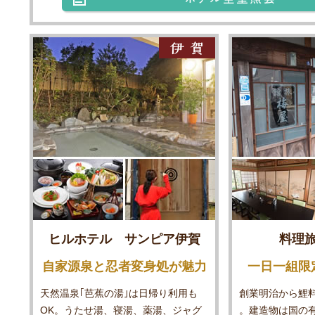
ヒルホテル サンピア伊賀
料理
自家源泉と忍者変身処が魅力
一日一組限
天然温泉｢芭蕉の湯｣は日帰り利用も
創業明治から鯉
OK。うたせ湯、寝湯、薬湯、ジャグ
。建造物は国の