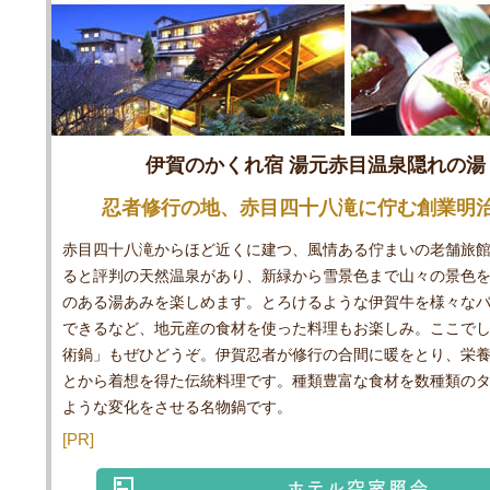
伊賀のかくれ宿 湯元赤目温泉隠れの湯
忍者修行の地、赤目四十八滝に佇む創業明
赤目四十八滝からほど近くに建つ、風情ある佇まいの老舗旅
ると評判の天然温泉があり、新緑から雪景色まで山々の景色
のある湯あみを楽しめます。とろけるような伊賀牛を様々な
できるなど、地元産の食材を使った料理もお楽しみ。ここで
術鍋」もぜひどうぞ。伊賀忍者が修行の合間に暖をとり、栄
とから着想を得た伝統料理です。種類豊富な食材を数種類の
ような変化をさせる名物鍋です。
[PR]