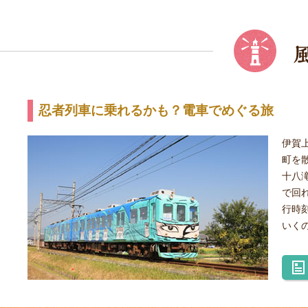
忍者列車に乗れるかも？電車でめぐる旅
伊賀
町を
十八
で回
行時
いく