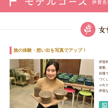
旅の体験・想い出を写真でアップ！
伊賀
屋敷
自慢
づく
ゃれ
伊賀