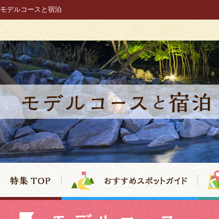
[& spSwitchTagIga &]
モデルコースと宿泊