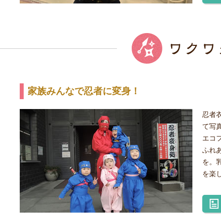
家族みんなで忍者に変身！
忍者
て写
エコ
ふれ
を。
を楽