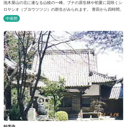
池木屋山の北に連なる山稜の一峰。ブナの原生林や初夏に花咲くシ
ロヤシオ（ブヨウツツジ）の群生がみられます。 青田から四時間。
中南勢
妙楽寺