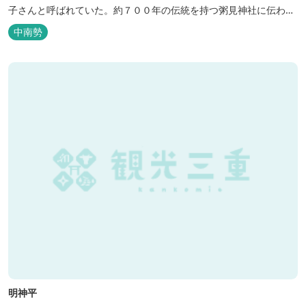
子さんと呼ばれていた。約７００年の伝統を持つ粥見神社に伝わる
神事「てんてん」の始まりは、天孫降臨を形象化した舞である。往
中南勢
時、多気郡向粥見は五ヶ谷村に所属していたという。本郷地区のこ
とを通称「向い向い」と呼んでいた。此の下村と本郷と手を組んで
天狗の面は共有、雄獅子は下村...
明神平