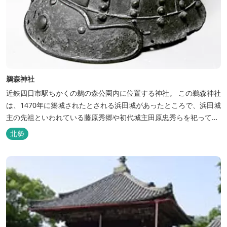
鵜森神社
近鉄四日市駅ちかくの鵜の森公園内に位置する神社。 この鵜森神社
は、1470年に築城されたとされる浜田城があったところで、浜田城
主の先祖といわれている藤原秀郷や初代城主田原忠秀らを祀ってい
る。 保管されている十六間四方白星兜鉢は、国の重要文化財に指定
北勢
されている。 【所蔵品】