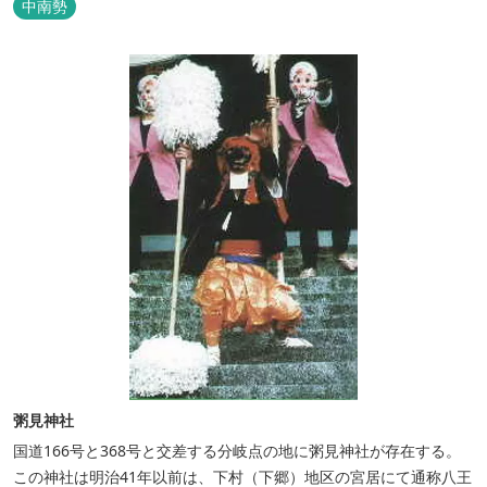
中南勢
粥見神社
国道166号と368号と交差する分岐点の地に粥見神社が存在する。
この神社は明治41年以前は、下村（下郷）地区の宮居にて通称八王