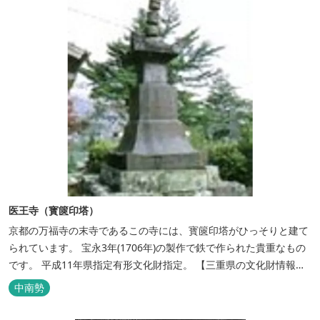
医王寺（寳篋印塔）
京都の万福寺の末寺であるこの寺には、寳篋印塔がひっそりと建て
られています。 宝永3年(1706年)の製作で鉄で作られた貴重なもの
です。 平成11年県指定有形文化財指定。 【三重県の文化財情報】
鉄製宝篋印塔
中南勢