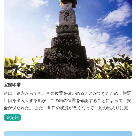
宝篋印塔
昔は、遠方からでも、その位置を確かめることができたため、熊野
川口を出入りする船が、この塔の位置を確認することによって、安
全が保たれた。 また、川口の状態が悪くなって、船の出入りに支障
が生ずるようになると宝篋様で祭典を催し、読経の後、経文の書き
東紀州
込まれた石を川口に投げ込むとやがて川口は開けて通航できるよう
になったと伝えられる。