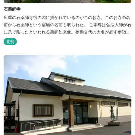
石薬師寺
広重の石薬師寺宿の図に描かれているのがこのお寺。このお寺の名
前から石薬師という宿場の名前も取られた。 ご本尊は弘法大師が石
に爪で彫ったといわれる薬師如来像。参勤交代の大名が必ず参詣し
たという名刹です。 石仏は市指定文化財。 創建年代：726
北勢