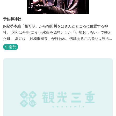
伊佐和神社
JR紀勢本線「相可駅」から櫛田川をはさんだところに位置する神
社。 射和は丹生(にゅう)水銀を原料とした「伊勢おしろい」で栄え
た町。 夏には「射和祇園祭」が行われ、伝統あるこの祭りは県の無
形民俗文化財に指定されており、毎年賑わいをみせています。 また
中南勢
所蔵されている「木造地蔵菩薩坐像」は国の重要文化財に指定され
ています。