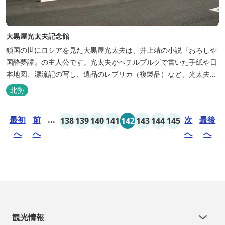
大黒屋光太夫記念館
鎖国の世にロシアを見た大黒屋光太夫は、井上靖の小説『おろしや
国酔夢譚』の主人公です。光太夫がペテルブルグで書いた手紙や日
本地図、漂流記の写し、遺品のレプリカ（複製品）など、光太夫に
ちなんだいろいろな資料を展示しています。
北勢
最初
前
...
次
最後
138
139
140
141
142
143
144
145
へ
へ
へ
へ
観光情報