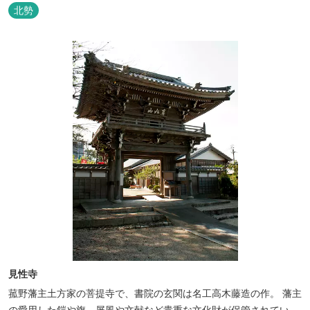
ます。
北勢
見性寺
菰野藩主土方家の菩提寺で、書院の玄関は名工高木藤造の作。 藩主
の愛用した鎧や旗、屏風や文献など貴重な文化財が保管されてい