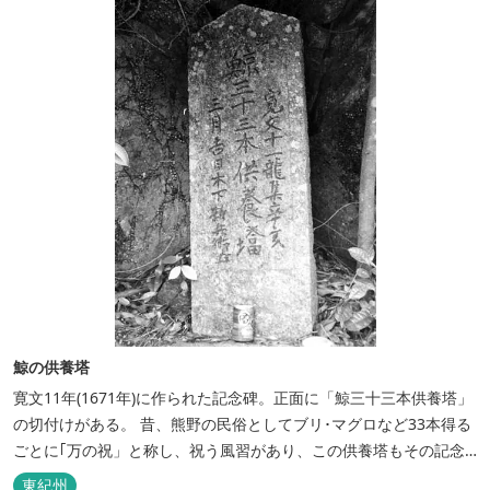
鯨の供養塔
寛文11年(1671年)に作られた記念碑。正面に「鯨三十三本供養塔」
の切付けがある。 昔、熊野の民俗としてブリ･マグロなど33本得る
ごとに｢万の祝」と称し、祝う風習があり、この供養塔もその記念
に建てられた。 甫浦海禅寺境内や鬼ヶ城西口にも同様の供養塔があ
東紀州