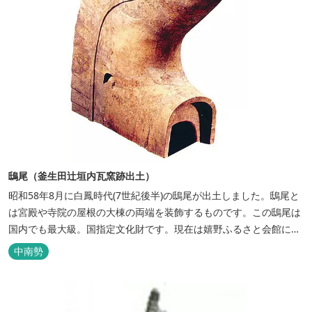
鴟尾（釜生田辻垣内瓦窯跡出土）
昭和58年8月に白鳳時代(7世紀後半)の鴟尾が出土しました。鴟尾と
は宮殿や寺院の屋根の大棟の両端を装飾するものです。この鴟尾は
国内でも最大級。国指定文化財です。現在は嬉野ふるさと会館に展
示されています。この史跡近くには遊歩道も完備。 国考・２箇・
中南勢
1996/06/27(H 8)・奈良・嬉野町教委