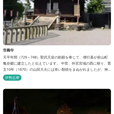
世義寺
天平年間（729～748）聖武天皇の勅願を奉じて、僧行基が前山町
亀谷郷に建立したと伝えています。 中世、外宮宮域の西に移り、寛
文10年（1670）の山田大火には幸い類焼をまぬがれましたが、神
域と寺門の接するのを憂えた山田奉行によって現在地に転じまし
伊勢志摩
た。 この間、当寺は大峰山修験道の先達寺院として盛時には十余坊
の塔頭をかぞえましたが、歴史の中で今日にのこるのは護摩堂であ
ったこの威徳院の...