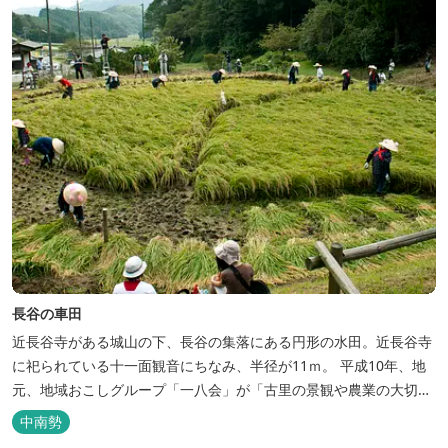
長谷の車田
近長谷寺がある城山の下、長谷の集落にある円形の水田。近長谷寺
に祀られている十一面観音にちなみ、半径が11ｍ。 平成10年、地
元、地域おこしグループ「一八会」が「古里の景観や農業の大切さ
や稲作文化を後世に伝えよう」と創設し、毎年、5月に「御田植
中南勢
祭」、9月に「収穫祭」を行っている。 創設：平成10年