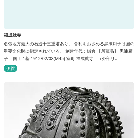
福成就寺
名張地方最大の石造十三重塔あり。 舎利をおさめる黒漆厨子は国の
重要文化財に指定されている。 創建年代：鎌倉 【所蔵品】 黒漆厨
子 = 国工 1基 1912/02/08(M45) 室町 福成就寺 （外部リ...
伊賀