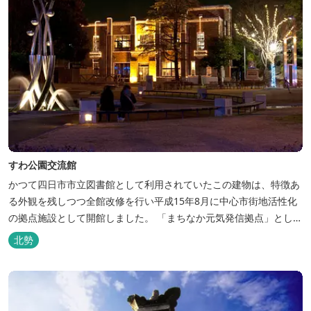
すわ公園交流館
かつて四日市市立図書館として利用されていたこの建物は、特徴あ
る外観を残しつつ全館改修を行い平成15年8月に中心市街地活性化
の拠点施設として開館しました。 「まちなか元気発信拠点」とし
て、企画や施設運営を通して幅広い世代の人が交流できる場所を目
北勢
指しています。 この建物－旧四日市市立図書館－は、平成15年1月
に国の登録有形文化財に指定されています。