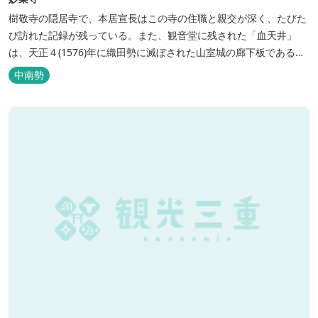
樹敬寺の隠居寺で、本居宣長はこの寺の住職と親交が深く、たびた
び訪れた記録が残っている。また、観音堂に残された「血天井」
は、天正４(1576)年に織田勢に滅ぼされた山室城の廊下板であると
伝えられ、落城当時の惨状を物語っている。
中南勢