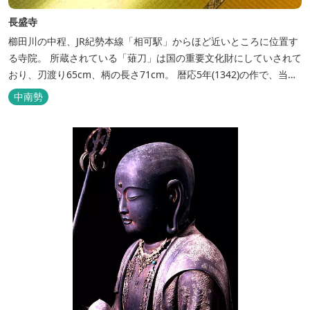
長盛寺
櫛田川の中程、JR紀勢本線「相可駅」からほど近いところに位置す
る寺院。 所蔵されている「薙刀」は国の重要文化財にしていされて
おり、刃渡り65cm、柄の長さ71cm。 暦応5年(1342)の作で、当時
の名工直次(佐兵衛尉(さひょうえのじょう))の銘が入っています。
中南勢
寺伝によれば、この薙刀は天正4年(1576)北畠具教(とものり)が三瀬
の館で討たれた後、その一族はこの薙刀を持ち、栃原(大台...