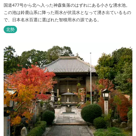
国道477号から北へ入った神森集落のはずれにある小さな湧水池。
この池は鈴鹿山系に降った雨水が伏流水となって湧き出ているもの
で、日本名水百選に選ばれた智積用水の源である。
北勢