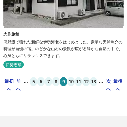
大作旅館
熊野灘で獲れた新鮮な伊勢海老をはじめとした、豪華な天然魚介の
料理が自慢の宿。のどかな山村の景観が広がる静かな自然の中で、
心身ともにリラックスできます。
伊勢志摩
最初
前
...
...
次
最後
5
6
7
8
9
10
11
12
13
へ
へ
へ
へ