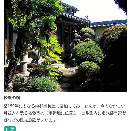
松風の宿
築150年にもなる純和風長屋に宿泊してみませんか。今もなお古い
町並みが残る名張市の旧市街地に位置し、徒歩圏内に名張藤堂家邸
跡などの観光施設があります。
伊賀