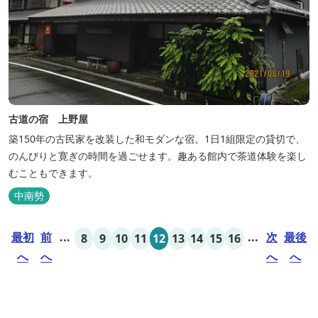
古道の宿 上野屋
築150年の古民家を改装した和モダンな宿。1日1組限定の貸切で、
のんびりと寛ぎの時間を過ごせます。趣ある館内で茶道体験を楽し
むこともできます。
中南勢
最初
前
...
...
次
最後
8
9
10
11
12
13
14
15
16
へ
へ
へ
へ