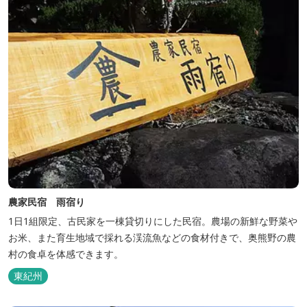
農家民宿 雨宿り
1日1組限定、古民家を一棟貸切りにした民宿。農場の新鮮な野菜や
お米、また育生地域で採れる渓流魚などの食材付きで、奥熊野の農
村の食卓を体感できます。
東紀州