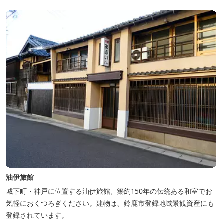
油伊旅館
城下町・神戸に位置する油伊旅館。築約150年の伝統ある和室でお
気軽におくつろぎください。建物は、鈴鹿市登録地域景観資産にも
登録されています。