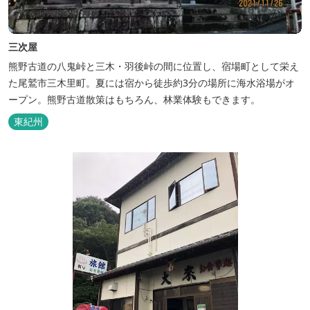
三次屋
熊野古道の八鬼峠と三木・羽後峠の間に位置し、宿場町として栄え
た尾鷲市三木里町。夏には宿から徒歩約3分の場所に海水浴場がオ
ープン。熊野古道散策はもちろん、林業体験もできます。
東紀州