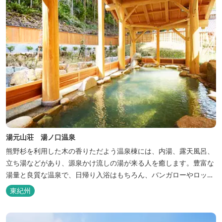
湯元山荘 湯ノ口温泉
熊野杉を利用した木の香りただよう温泉棟には、内湯、露天風呂、
立ち湯などがあり、源泉かけ流しの湯が来る人を癒します。豊富な
湯量と良質な温泉で、日帰り入浴はもちろん、バンガローやロッジ
などの宿泊施設も備えているので、宿泊しながらゆったりと温泉を
東紀州
楽しむ人も多いです。