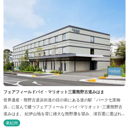
フェアフィールドバイ・マリオット三重熊野古道みはま
世界遺産・熊野古道浜街道の目の前にある道の駅「パーク七里御
浜」に並んで建つフェアフィールド･バイ･マリオット･三重熊野古
道みはま。 紀伊山地を背に雄大な熊野灘を望み、渚百選に選ばれた
七里御浜海岸などの美しい自然が広がります。一年を通して暖かで
東紀州
過ごしやすく、季節を通じて穫れる数々の品種のみかんをはじめ、