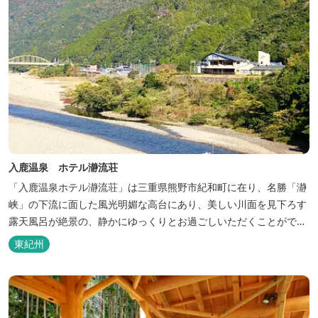
入鹿温泉 ホテル瀞流荘
「入鹿温泉ホテル瀞流荘」は三重県熊野市紀和町に在り、名勝「瀞
峡」の下流に面した風光明媚な高台にあり、美しい川面を見下ろす
露天風呂が絶景の、静かにゆっくりとお過ごしいただくことができ
る温泉宿泊施設です。 熊野古道をはじめ、日本一の棚田と称される
東紀州
丸山千枚田、赤木城跡、熊野本宮大社（熊野三山）、玉置神社が近
くに点在し、和歌山・奈良の遺産や名所からも近いことから観光ア
クセスには大変便利な立地と...