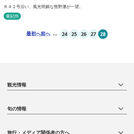
Ｒ４２号沿い、風光明媚な熊野灘が一望。
東紀州
最初へ
前へ
...
24
25
26
27
28
観光情報
旬の情報
旅行・メディア関係者の方へ